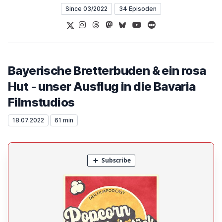
Since 03/2022
34 Episoden
X
Instagram
Threads
Mastodon
Bluesky
YouTube
Letterboxd
Bayerische Bretterbuden & ein rosa
Hut - unser Ausflug in die Bavaria
Filmstudios
18.07.2022
61 min