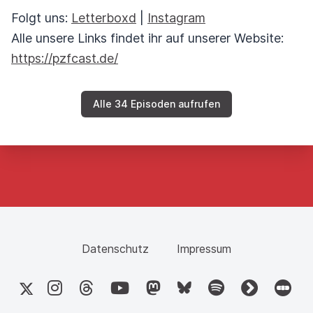
Folgt uns:
Letterboxd
|
Instagram
Alle unsere Links findet ihr auf unserer Website:
https://pzfcast.de/
Alle 34 Episoden aufrufen
Datenschutz
Impressum
X
Instagram
Threads
YouTube
Mastodon
Bluesky
Spotify
fyyd
Letter