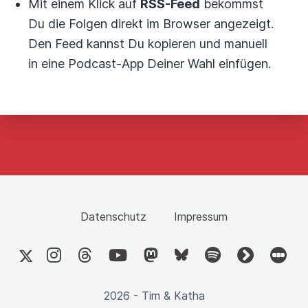
Mit einem Klick auf
RSS-Feed
bekommst
Du die Folgen direkt im Browser angezeigt.
Den Feed kannst Du kopieren und manuell
in eine Podcast-App Deiner Wahl einfügen.
Datenschutz
Impressum
X
Instagram
Threads
YouTube
Mastodon
Bluesky
Spotify
fyyd
Letter
2026 - Tim & Katha