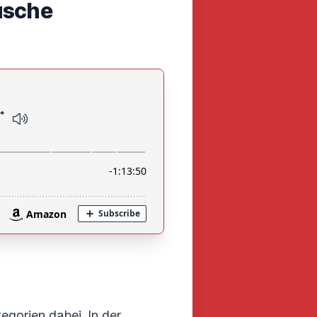
usche
egorien dabei. In der