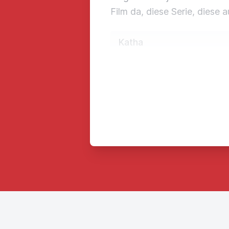
Film da, diese Serie, diese 
Katha
Ja, exakt das. Die haben d
das ist jetzt der richtige N
muss.
Tim
Also hast du den gerade F
Katha
Ja, weiß ich. Der sieht so F