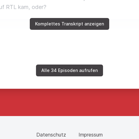
auf RTL kam, oder?
Komplettes Transkript anzeigen
a die Stimme von, die ursprüngliche Pumuckl-Stimme vo
ame. Und ich rede jetzt nicht schon wieder
Blödsinn, de
Alle 34 Episoden aufrufen
ranzösisch ausgesprochen?
ranzösisch aus.
Datenschutz
Impressum