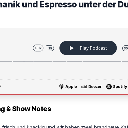
nik und Espresso unter der D
 & Show Notes
 frisch und knackig und wir haben zwei brandneue Kat