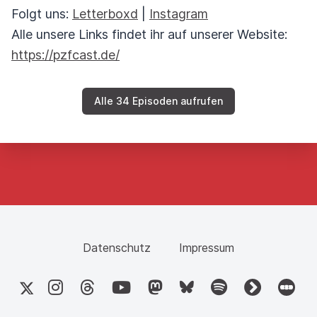
Folgt uns:
Letterboxd
|
Instagram
Alle unsere Links findet ihr auf unserer Website:
https://pzfcast.de/
Alle 34 Episoden aufrufen
Datenschutz
Impressum
X
Instagram
Threads
YouTube
Mastodon
Bluesky
Spotify
fyyd
Letter